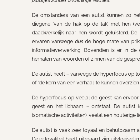
plaatjes zonder onderlinge relaties.
De omstanders van een autist kunnen zo he
diegene ‘van de hak op de tak’ met hen (ve
daadwerkelijk naar hen wordt geluisterd. De i
ervaren vanwege
dus
de hoge mate van prikke
informatieverwerking. Bovendien is er in d
herhalen van woorden of zinnen van de gespre
De autist heeft – vanwege de hyperfocus op lo
of ‘de kern van een verhaal’ te kunnen overzien 
De hyperfocus op veelal de geest kan ervoo
geest en het lichaam – ontstaat. De autis
(somatische activiteiten): veelal een houteri
De autist is vaak zeer loyaal en behulpzaam a
Deze loyaliteit heeft uiteraard zijn uitvloeise