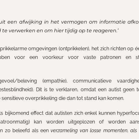
uit een afwijking in het vermogen om informatie afk
 te verwerken en om hier tijdig op te reageren.’
 – prikkelarme omgevingen (ontprikkelen), het zich richten op é
hebben voor een voorkeur voor vaste patronen en st
sgevoel/beleving (empathie), communicatieve vaardig
estesblindheid). Dit is te verklaren, omdat een autist geen t
sensitieve overprikkeling die dan tot stand kan komen.
als bijkomend effect dat autisten zich enkel kunnen hyperfo
(patroonmatig) kan worden uitgeplozen of worden aa
ten zo beleefd als een
verzameling van losse momenten, als 