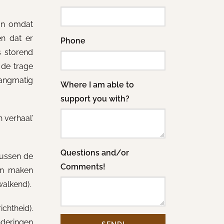
jn omdat
en dat er
Phone
s storend
 de trage
angmatig
Where I am able to
support you with?
 verhaal’
Questions and/or
tussen de
Comments!
en maken
walkend).
chtheid).
anderingen