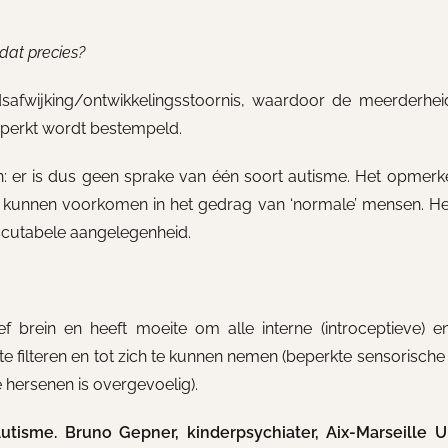
 dat precies?
safwijking/ontwikkelingsstoornis, waardoor de meerderhe
beperkt wordt bestempeld.
: er is dus geen sprake van één soort autisme. Het opmerke
k kunnen voorkomen in het gedrag van ‘normale’ mensen. He
discutabele aangelegenheid.
f brein en heeft moeite om alle interne (introceptieve) e
e filteren en tot zich te kunnen nemen (beperkte sensorische f
 hersenen is overgevoelig).
tisme. Bruno Gepner, kinderpsychiater, Aix-Marseille Un