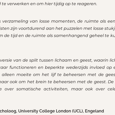
d te verwerken en om hier tijdig op te reageren.
ls verzameling van losse momenten, de ruimte als een
tisten zijn voortdurend aan het puzzelen met losse stukj
om de tijd en de ruimte als samenhangend geheel te 
 versie van de split tussen lichaam en geest, waarin l
lkaar functioneren en beperkte wederzijds invloed op 
t alleen moeite om het lijf te beheersen met de gee
maar ook om het brein te beheersen met de geest. De
le over somatische activiteiten, maar ook over cel
sycholoog, University College London (UCL), Engeland