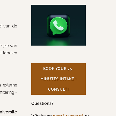
id van de
lijke van
t labelen
BOOK YOUR 75-
MINUTES INTAKE +
n externe
CONSULT!
iltering +
Questions?
iversité
Whatsapp
0031645920196
or