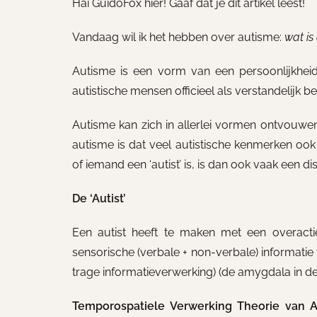
Hai GuidoFox hier! Gaaf dat je dit artikel leest!
Vandaag wil ik het hebben over autisme:
wat is
Autisme is een vorm van een persoonlijkheid
autistische mensen officieel als verstandelijk 
Autisme kan zich in allerlei vormen ontvouwen
autisme is dat veel autistische kenmerken oo
of iemand een ‘autist’ is, is dan ook vaak een 
De ‘Autist’
Een autist heeft te maken met een overactie
sensorische (verbale + non-verbale) informatie t
trage informatieverwerking) (de amygdala in de
Temporospatiele Verwerking Theorie van Au