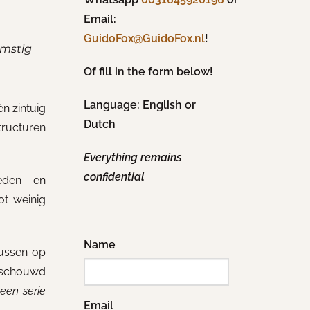
Email:
!
GuidoFox@GuidoFox.nl
omstig
Of fill in the form below!
Language: English or
én zintuig
Dutch
ructuren
Everything remains
confidential
heden en
ot weinig
Name
cussen op
nschouwd
een serie
Email