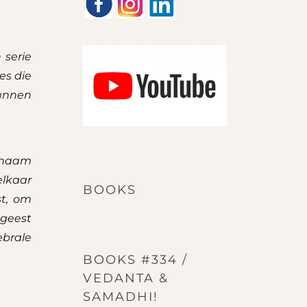
 serie
es die
kunnen
ichaam
elkaar
BOOKS
st, om
 geest
ebrale
BOOKS #334 /
VEDANTA &
SAMADHI!