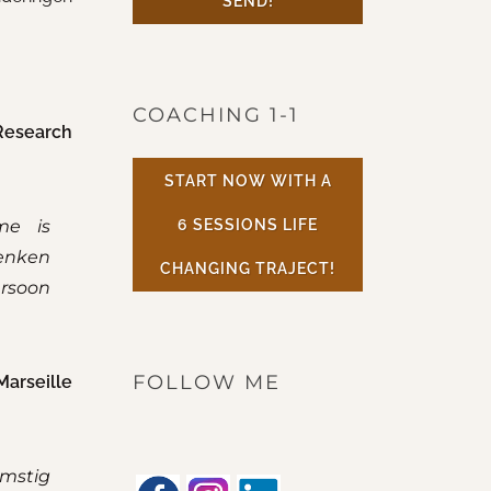
SEND!
COACHING 1-1
Research
START NOW WITH A
me is
6 SESSIONS LIFE
denken
CHANGING TRAJECT!
ersoon
FOLLOW ME
arseille
omstig