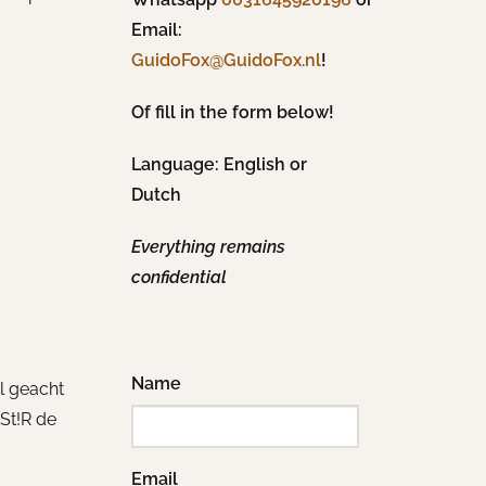
Email:
!
GuidoFox@GuidoFox.nl
Of fill in the form below!
Language: English or
Dutch
Everything remains
confidential
Name
l geacht
St!R de
Email