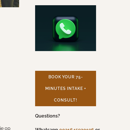
BOOK YOUR 75-
MINUTES INTAKE +
CONSULT!
Questions?
ie op
Whatsapp
0031645920196
or