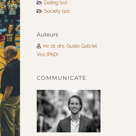
Dating
(10)
Society
(10)
Auteurs
mr. dr. drs. Guido Gabriel
Vos (PhD)
COMMUNICATE