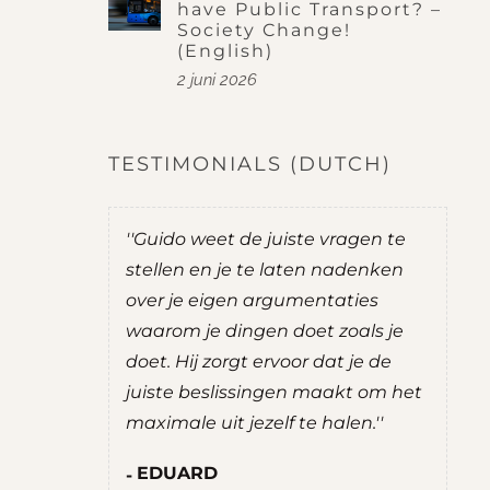
have Public Transport? –
Society Change!
(English)
2 juni 2026
TESTIMONIALS (DUTCH)
was
''Guido weet de juiste vragen te
''Guid
ij goede
stellen en je te laten nadenken
je na
over je eigen argumentaties
zelf m
emen.
waarom je dingen doet zoals je
advie
e
doet. Hij zorgt ervoor dat je de
een ge
rettig
juiste beslissingen maakt om het
ROB
en. Hij
maximale uit jezelf te halen.''
Stud
en,
Maat
EDUARD