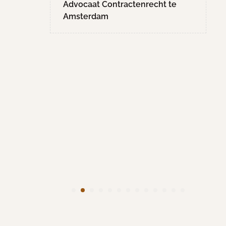
Hoge
Advocaat Contractenrecht te
en.
Amsterdam
 het
iet met
ce