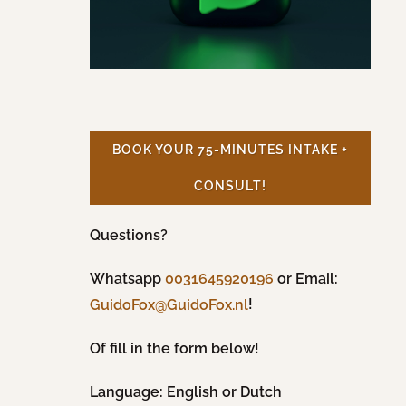
BOOK YOUR 75-MINUTES INTAKE +
CONSULT!
Questions?
Whatsapp
0031645920196
or Email:
!
GuidoFox@GuidoFox.nl
Of fill in the form below!
Language: English or Dutch