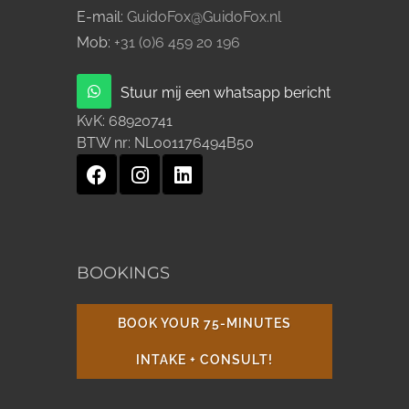
E-mail:
GuidoFox@GuidoFox.nl
Mob:
+31 (0)6 459 20 196
Stuur mij een whatsapp bericht
KvK:
68920741
BTW nr:
NL001176494B50
BOOKINGS
BOOK YOUR 75-MINUTES
INTAKE + CONSULT!