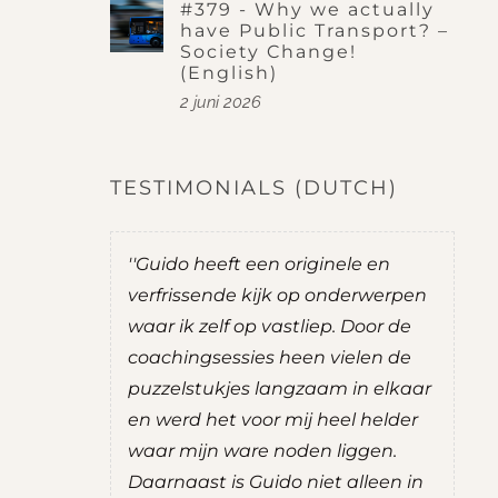
#379 - Why we actually
have Public Transport? –
Society Change!
(English)
2 juni 2026
TESTIMONIALS (DUTCH)
 ik het
''Guido heeft een originele en
''T
is is nog
verfrissende kijk op onderwerpen
tu
coaching
waar ik zelf op vastliep. Door de
inz
in de
coachingsessies heen vielen de
en
hten die
puzzelstukjes langzaam in elkaar
da
jn kijk op
en werd het voor mij heel helder
kr
ng
waar mijn ware noden liggen.
du
 ik een
Daarnaast is Guido niet alleen in
wa