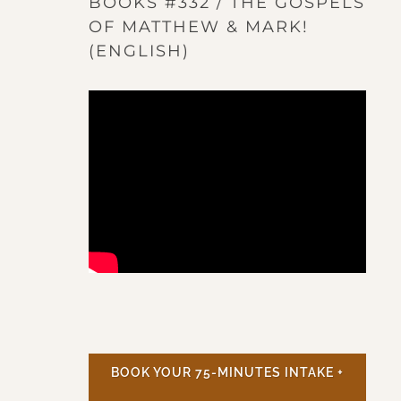
BOOKS #332 / THE GOSPELS
OF MATTHEW & MARK!
(ENGLISH)
BOOK YOUR 75-MINUTES INTAKE +