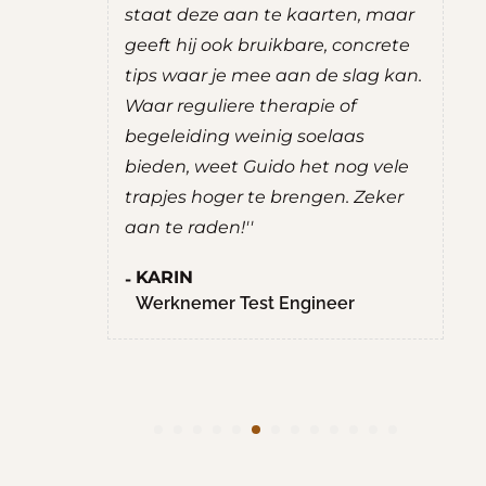
 gevoel
staat deze aan te kaarten, maar
de 
rust. De
geeft hij ook bruikbare, concrete
erv
zeker aan
tips waar je mee aan de slag kan.
S
Waar reguliere therapie of
W
begeleiding weinig soelaas
V
bieden, weet Guido het nog vele
tant
trapjes hoger te brengen. Zeker
aan te raden!''
KARIN
Werknemer Test Engineer