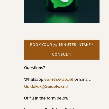
BOOK YOUR 75-MINUTES INTAKE +
CONSULT!
Questions?
Whatsapp
0031645920196
or Email:
!
GuidoFox@GuidoFox.nl
Of fill in the form below!