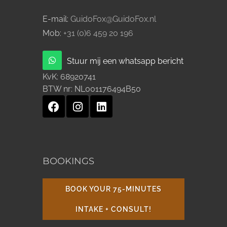
E-mail:
GuidoFox@GuidoFox.nl
Mob:
+31 (0)6 459 20 196
Stuur mij een whatsapp bericht
KvK:
68920741
BTW nr:
NL001176494B50
BOOKINGS
BOOK YOUR 75-MINUTES
INTAKE + CONSULT!