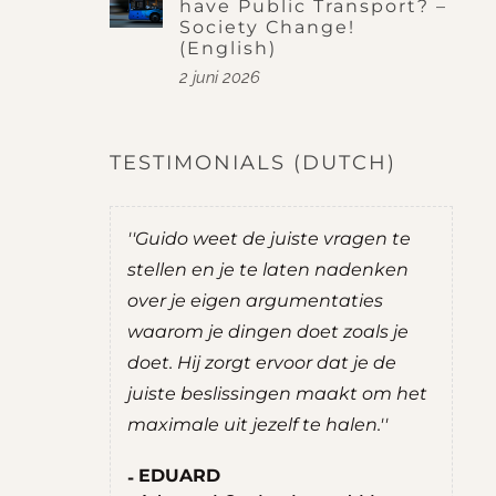
have Public Transport? –
Society Change!
(English)
2 juni 2026
TESTIMONIALS (DUTCH)
do was
''Guido weet de juiste vragen te
''
t mij goede
stellen en je te laten nadenken
je
over je eigen argumentaties
zel
ernemen.
waarom je dingen doet zoals je
ad
uate
doet. Hij zorgt ervoor dat je de
ee
g prettig
juiste beslissingen maakt om het
R
chten. Hij
maximale uit jezelf te halen.''
S
nten,
M
EDUARD
hte
H