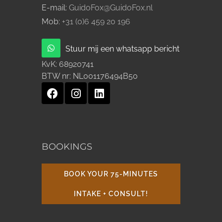
E-mail:
GuidoFox@GuidoFox.nl
Mob:
+31 (0)6 459 20 196
Stuur mij een whatsapp bericht
KvK:
68920741
BTW nr:
NL001176494B50
BOOKINGS
BOOK YOUR 75-MINUTES
INTAKE + CONSULT!