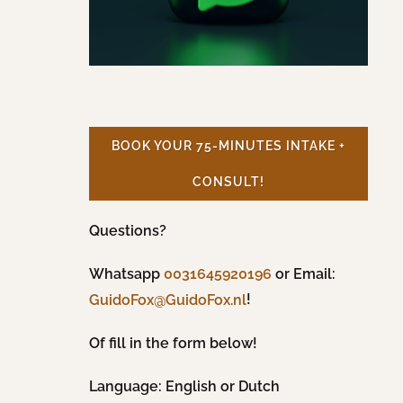
BOOK YOUR 75-MINUTES INTAKE +
CONSULT!
Questions?
Whatsapp
0031645920196
or Email:
!
GuidoFox@GuidoFox.nl
Of fill in the form below!
Language: English or Dutch