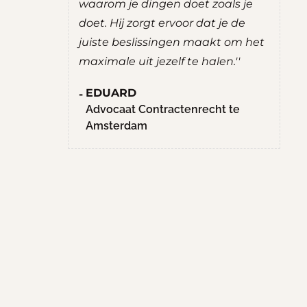
.
waarom je dingen doet zoals je
adviezen 
doet. Hij zorgt ervoor dat je de
een gevoel
ig
juiste beslissingen maakt om het
ROBERT
ij
maximale uit jezelf te halen.''
Student C
Maatscha
EDUARD
Hogescho
Advocaat Contractenrecht te
Amsterdam
met