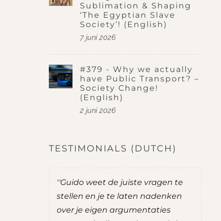
Sublimation & Shaping
‘The Egyptian Slave
Society’! (English)
7 juni 2026
#379 - Why we actually
have Public Transport? –
Society Change!
(English)
2 juni 2026
TESTIMONIALS (DUTCH)
''Guido weet de juiste vragen te
''Guido st
ede
stellen en je te laten nadenken
je nadenk
over je eigen argumentaties
zelf mee zi