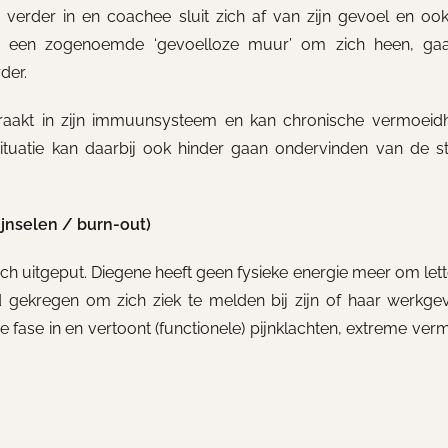
verder in en coachee sluit zich af van zijn gevoel en ook
wt een zogenoemde ‘gevoelloze muur’ om zich heen, ga
der.
aakt in zijn immuunsysteem en kan chronische vermoeidh
situatie kan daarbij ook hinder gaan ondervinden van de s
ijnselen / burn-out)
sch uitgeput. Diegene heeft geen fysieke energie meer om lett
d gekregen om zich ziek te melden bij zijn of haar werkge
deze fase in en vertoont (functionele) pijnklachten, extreme ve