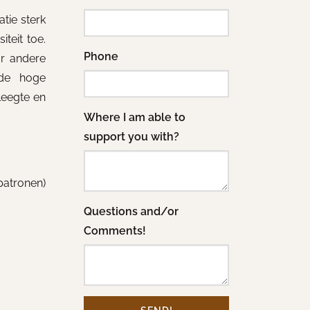
tie sterk
teit toe.
Phone
ar andere
 de hoge
leegte en
Where I am able to
support you with?
patronen)
Questions and/or
Comments!