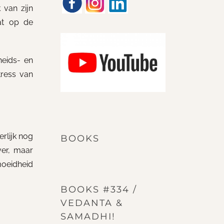
 van zijn
at op de
eids- en
tress van
erlijk nog
BOOKS
ver, maar
rmoeidheid
BOOKS #334 /
VEDANTA &
SAMADHI!