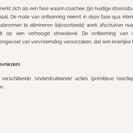
rkt zich als een fase waarin coachee zijn huidige stresssitua
timaal. De mate van ontkenning neemt in deze fase qua intensi
ssbronnen te elimineren (bijvoorbeeld: werk afschuiven na
 duidt op een verhoogd stresslevel. De ontkenning van
brongevoel van vervreemding veroorzaken, dat een innerlijke 
evriezen)
rschillende ‘onderdrukkende’ acties (primitieve reactie
n.