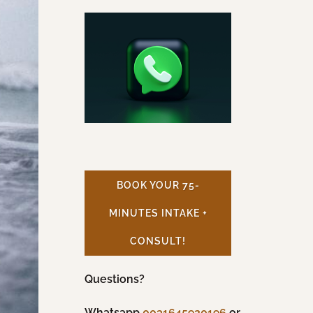
BOOK YOUR 75-
MINUTES INTAKE +
CONSULT!
Questions?
Whatsapp
0031645920196
or