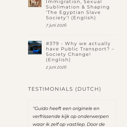
Immigration, Sexual
Sublimation & Shaping
‘The Egyptian Slave
Society’! (English)
7 juni 2026
#379 - Why we actually
have Public Transport? –
Society Change!
(English)
2 juni 2026
TESTIMONIALS (DUTCH)
 ik het
''Guido heeft een originele en
''T
is is nog
verfrissende kijk op onderwerpen
tu
coaching
waar ik zelf op vastliep. Door de
inz