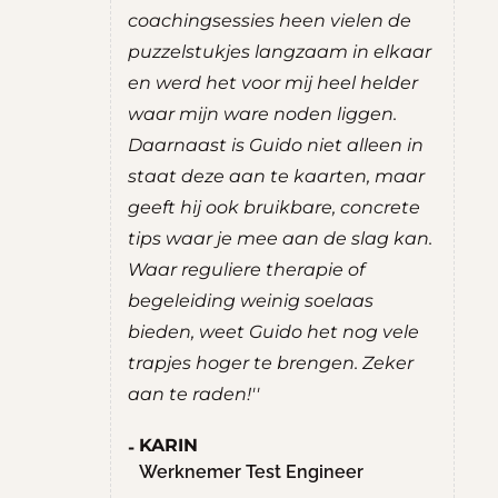
in de
coachingsessies heen vielen de
en
hten die
puzzelstukjes langzaam in elkaar
da
jn kijk op
en werd het voor mij heel helder
kr
ng
waar mijn ware noden liggen.
du
 ik een
Daarnaast is Guido niet alleen in
wa
 gevoel
staat deze aan te kaarten, maar
de 
rust. De
geeft hij ook bruikbare, concrete
erv
zeker aan
tips waar je mee aan de slag kan.
S
Waar reguliere therapie of
W
begeleiding weinig soelaas
V
bieden, weet Guido het nog vele
tant
trapjes hoger te brengen. Zeker
aan te raden!''
KARIN
Werknemer Test Engineer