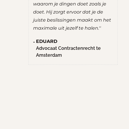
ernemen.
waarom je dingen doet zoals je
ad
uate
doet. Hij zorgt ervoor dat je de
ee
g prettig
juiste beslissingen maakt om het
R
chten. Hij
maximale uit jezelf te halen.''
S
nten,
M
EDUARD
hte
H
Advocaat Contractenrecht te
llen.
Amsterdam
en
aan het
n niet met
ffice
d