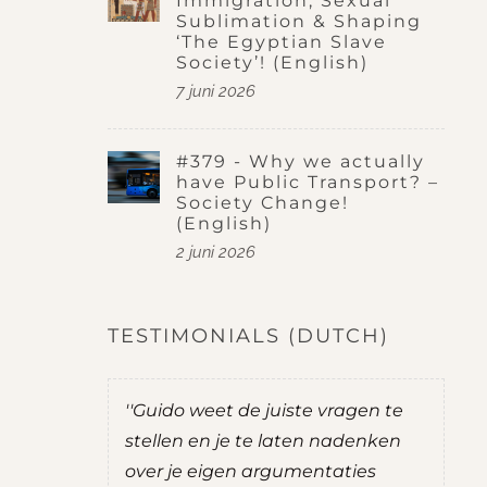
Immigration, Sexual
Sublimation & Shaping
‘The Egyptian Slave
Society’! (English)
7 juni 2026
#379 - Why we actually
have Public Transport? –
Society Change!
(English)
2 juni 2026
TESTIMONIALS (DUTCH)
do was
''Guido weet de juiste vragen te
''
t mij goede
stellen en je te laten nadenken
je
over je eigen argumentaties
zel