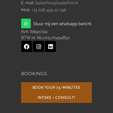
E-mail:
GuidoFox@GuidoFox.nl
Mob:
+31 (0)6 459 20 196
Stuur mij een whatsapp bericht
KvK:
68920741
BTW nr:
NL001176494B50
BOOKINGS
BOOK YOUR 75-MINUTES
INTAKE + CONSULT!