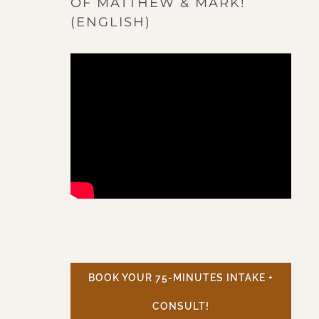
OF MATTHEW & MARK!
(ENGLISH)
BOOK YOUR 75-MINUTES INTAKE +
CONSULT!