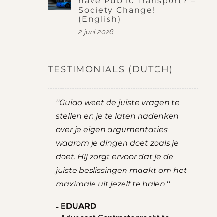
have Public Transport? –
Society Change!
(English)
2 juni 2026
TESTIMONIALS (DUTCH)
do was
''Guido weet de juiste vragen te
''
t mij goede
stellen en je te laten nadenken
je
over je eigen argumentaties
zel
ernemen.
waarom je dingen doet zoals je
ad
uate
doet. Hij zorgt ervoor dat je de
ee
g prettig
juiste beslissingen maakt om het
R
chten. Hij
maximale uit jezelf te halen.''
S
nten,
M
EDUARD
hte
H