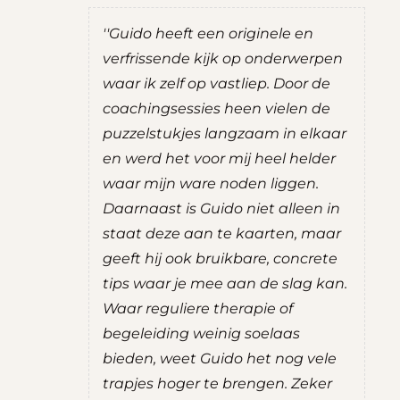
 ik het
''Guido heeft een originele en
''T
is is nog
verfrissende kijk op onderwerpen
tu
coaching
waar ik zelf op vastliep. Door de
inz
in de
coachingsessies heen vielen de
en
hten die
puzzelstukjes langzaam in elkaar
da
jn kijk op
en werd het voor mij heel helder
kr
ng
waar mijn ware noden liggen.
du
 ik een
Daarnaast is Guido niet alleen in
wa
 gevoel
staat deze aan te kaarten, maar
de 
rust. De
geeft hij ook bruikbare, concrete
erv
zeker aan
tips waar je mee aan de slag kan.
S
Waar reguliere therapie of
W
begeleiding weinig soelaas
V
bieden, weet Guido het nog vele
tant
trapjes hoger te brengen. Zeker