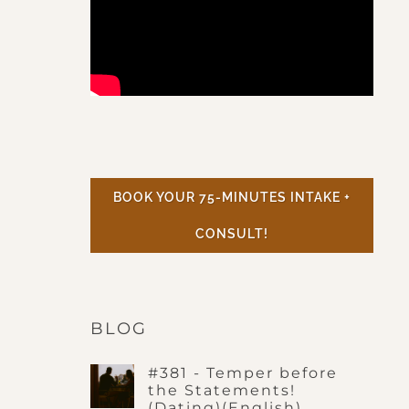
BOOK YOUR 75-MINUTES INTAKE +
CONSULT!
BLOG
#381 - Temper before
the Statements!
(Dating)(English)