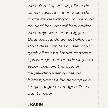
coaching
waar ik zelf op vastliep. Door de
inz
in de
coachingsessies heen vielen de
en
hten die
puzzelstukjes langzaam in elkaar
da
jn kijk op
en werd het voor mij heel helder
kr
ng
waar mijn ware noden liggen.
du
 ik een
Daarnaast is Guido niet alleen in
wa
 gevoel
staat deze aan te kaarten, maar
de 
rust. De
geeft hij ook bruikbare, concrete
erv
zeker aan
tips waar je mee aan de slag kan.
S
Waar reguliere therapie of
W
begeleiding weinig soelaas
V
bieden, weet Guido het nog vele
tant
trapjes hoger te brengen. Zeker
aan te raden!''
KARIN