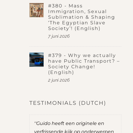
#380 - Mass
Immigration, Sexual
Sublimation & Shaping
‘The Egyptian Slave
Society’! (English)
7 juni 2026
#379 - Why we actually
have Public Transport? –
Society Change!
(English)
2 juni 2026
TESTIMONIALS (DUTCH)
 ik het
''Guido heeft een originele en
''T
is is nog
verfrissende kijk op onderwerpen
tu