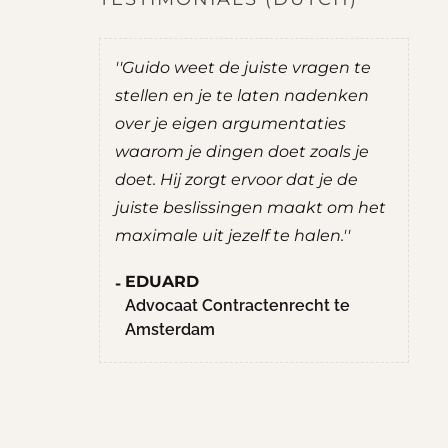
do was
''Guido weet de juiste vragen te
''
t mij goede
stellen en je te laten nadenken
je
over je eigen argumentaties
zel
ernemen.
waarom je dingen doet zoals je
ad
uate
doet. Hij zorgt ervoor dat je de
ee
g prettig
juiste beslissingen maakt om het
R
chten. Hij
maximale uit jezelf te halen.''
S
nten,
M
EDUARD
hte
H
Advocaat Contractenrecht te
llen.
Amsterdam
en
aan het
n niet met